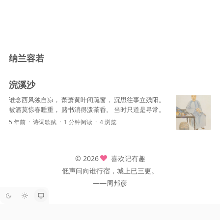
纳兰容若
浣溪沙
谁念西风独自凉， 萧萧黄叶闭疏窗， 沉思往事立残阳。
被酒莫惊春睡重， 赌书消得泼茶香。 当时只道是寻常。
5 年前
诗词歌赋
1 分钟阅读
4 浏览
© 2026
喜欢记有趣
低声问向谁行宿，城上已三更。
——周邦彦