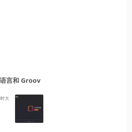
言和 Groov
当时大