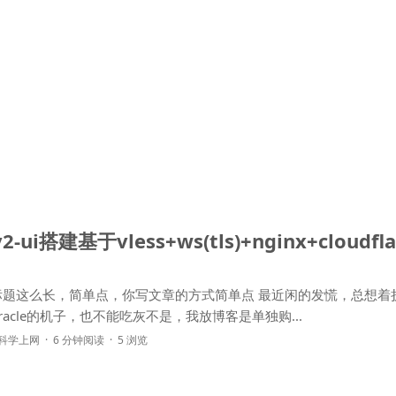
-ui搭建基于vless+ws(tls)+nginx+cloudfl
标题这么长，简单点，你写文章的方式简单点 最近闲的发慌，总想着
acle的机子，也不能吃灰不是，我放博客是单独购...
科学上网
6 分钟阅读
5 浏览