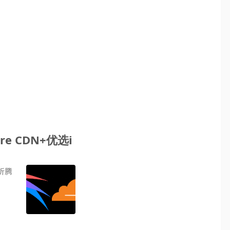
are CDN+优选i
折腾