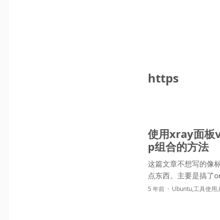
https
使用xray面板v2
p组合的方法
这篇文章不想写的像
点东西。主要是搞了or
5 年前
Ubuntu
,
工具使用
,