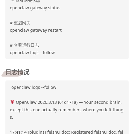
# 查看网关状态

openclaw gateway status

# 重启网关

openclaw gateway restart

# 查看运行日志

日志情况
openclaw logs --follow

 OpenClaw 2026.3.13 (61d171a) — Your second brain, 
except this one actually remembers where you left thing
s.

17:41:14 [plugins] feishu_doc: Registered feishu_doc, fei