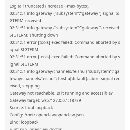
Log tail truncated (increase --max-bytes).

02:31:51 info gateway {"subsystem":"gateway"} signal SI
GTERM received

02:31:51 info gateway {"subsystem":"gateway"} received 
SIGTERM; shutting down

02:31:51 error [tools] exec failed: Command aborted by s
ignal SIGTERM

02:31:51 error [tools] exec failed: Command aborted by s
ignal SIGTERM

02:31:51 info gateway/channels/feishu {"subsystem":"ga
teway/channels/feishu"} feishu[default]: abort signal rec
eived, stopping

Gateway not reachable. Is it running and accessible?

Gateway target: ws://127.0.0.1:18789

Source: local loopback

Config: /root/.openclaw/openclaw.json

Bind: loopback

Hint: run 
openclaw doctor