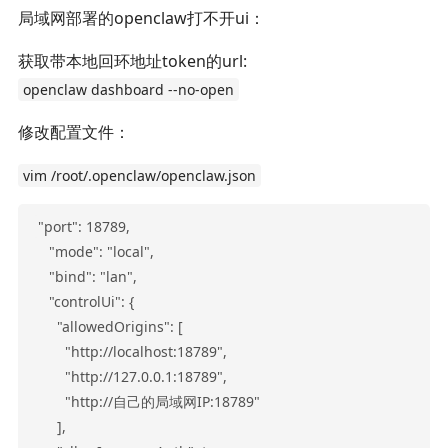
局域网部署的openclaw打不开ui：
获取带本地回环地址token的url:
openclaw dashboard --no-open
修改配置文件：
vim /root/.openclaw/openclaw.json
"port": 18789,

    "mode": "local",

    "bind": "lan",

    "controlUi": {

      "allowedOrigins": [

        "http://localhost:18789",

        "http://127.0.0.1:18789",

        "http://自己的局域网IP:18789"

      ],
