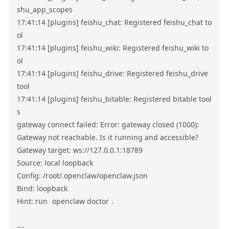
shu_app_scopes

17:41:14 [plugins] feishu_chat: Registered feishu_chat to
ol

17:41:14 [plugins] feishu_wiki: Registered feishu_wiki to
ol

17:41:14 [plugins] feishu_drive: Registered feishu_drive 
tool

17:41:14 [plugins] feishu_bitable: Registered bitable tool
s

gateway connect failed: Error: gateway closed (1000): 

Gateway not reachable. Is it running and accessible?

Gateway target: ws://127.0.0.1:18789

Source: local loopback

Config: /root/.openclaw/openclaw.json

Bind: loopback

Hint: run 
openclaw doctor
.

---
