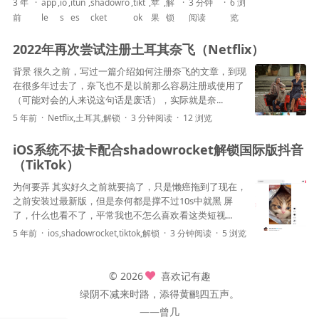
3 年
app
,
io
,
itun
,
shadowro
,
tikt
,
苹
,
解
3 分钟
6 浏
前
le
s
es
cket
ok
果
锁
阅读
览
2022年再次尝试注册土耳其奈飞（Netflix）
背景 很久之前，写过一篇介绍如何注册奈飞的文章，到现
在很多年过去了，奈飞也不是以前那么容易注册或使用了
（可能对会的人来说这句话是废话），实际就是奈...
5 年前
Netflix
,
土耳其
,
解锁
3 分钟阅读
12 浏览
iOS系统不拔卡配合shadowrocket解锁国际版抖音
（TikTok）
为何要弄 其实好久之前就要搞了，只是懒癌拖到了现在，
之前安装过最新版，但是奈何都是撑不过10s中就黑 屏
了，什么也看不了，平常我也不怎么喜欢看这类短视...
5 年前
ios
,
shadowrocket
,
tiktok
,
解锁
3 分钟阅读
5 浏览
© 2026
喜欢记有趣
绿阴不减来时路，添得黄鹂四五声。
——曾几