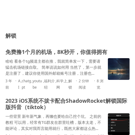
解锁
免费撸1个月的机场，8K秒开，你值得拥有
啥哈 看各个tg频道主都在推，我就简单发一下，需要请
猛击机场链接自取。 简单说说如何用 当然了，第一步就
是注册了，建议你使用国外邮箱账号注册，注册也...
3 年
A
,
chatg
,
youtu
,
福利介
,
科学上
,
解
2 分钟
8 浏
前
I
pt
be
绍
网
锁
阅读
览
2023 iOS系统不拔卡配合ShadowRocket解锁国际
版抖音（tiktok）
一些背景 新年新气象，再懒也要给自己挖个坑。 之前的
教程 可以用，经常有TG群友在群里吐槽，版本太老，不
能评论，其实对我而言能用就行，既然大家都这么热...