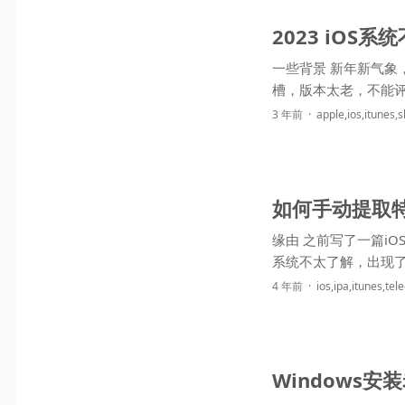
2023 iOS系
一些背景 新年新气象，再懒也要给自己挖个坑。 之前的教程 可以用，经常有TG群友在群里吐
槽，版本太老，不能评
3 年前
apple
,
ios
,
itunes
,
s
如何手动提取特
缘由 之前写了一篇iOS系统下使用t
4 年前
ios
,
ipa
,
itunes
,
tel
Windows安