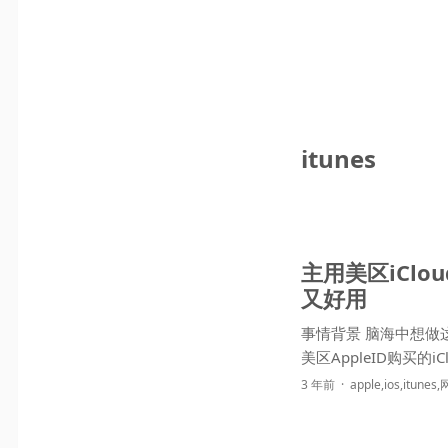
itunes
主用美区iClo
又好用
事情背景 脑海中想
3 年前
apple
,
ios
,
itunes
,