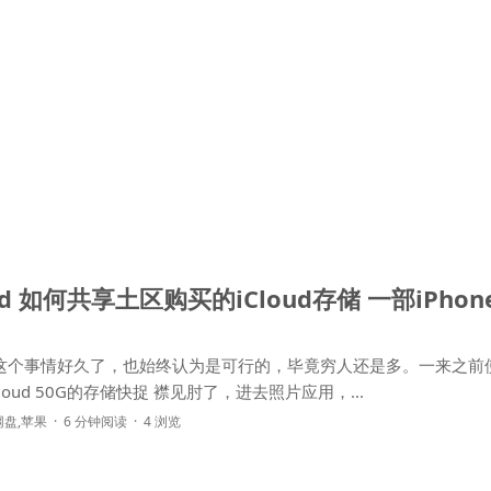
ud 如何共享土区购买的iCloud存储 一部iPho
做这个事情好久了，也始终认为是可行的，毕竟穷人还是多。一来之前
美区AppleID购买的iCloud 50G的存储快捉 襟见肘了，进去照片应用，...
网盘
,
苹果
6 分钟阅读
4 浏览