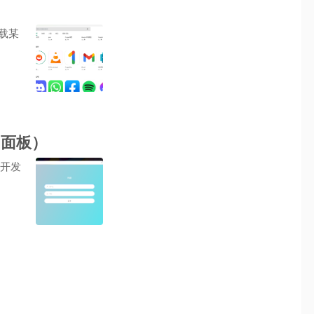
载某
 面板）
而开发