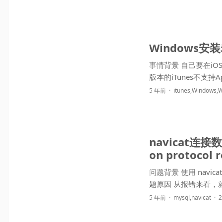
Windows安
事情背景 自己要在iOS上
版本的iTunes不支持
5 年前
itunes
,
Windows
,
W
navicat连接数据
on protocol 
问题背景 使用 navicat客户端连接安装于Wi
题原因 从报错来看，就
5 年前
mysql
,
navicat