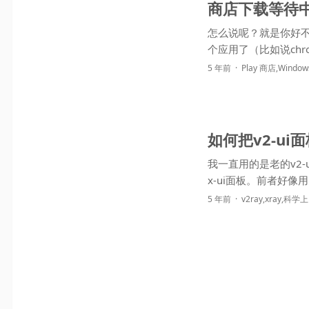
商店下载等待
怎么说呢？就是你好不
个应用了（比如说chr
5 年前
Play 商店
,
Window
如何把v2-ui
我一直用的是老的v2-
x-ui面板。前者好像用
5 年前
v2ray
,
xray
,
科学上
文章分页