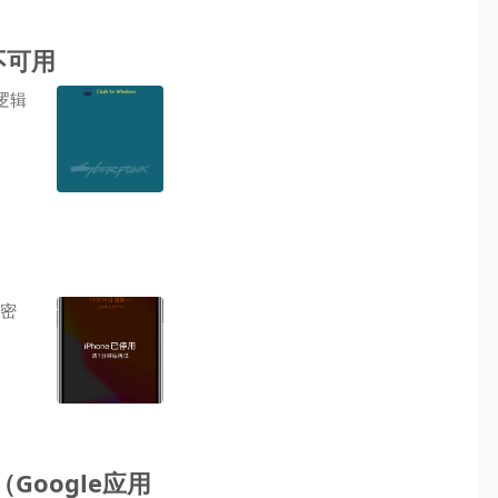
部不可用
逻辑
屏密
（Google应用