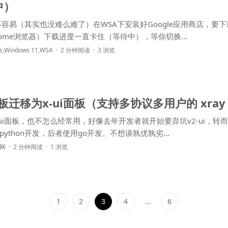
中）
容易（其实也没难么难了）在WSA下安装好Google应用商店，要下
ome浏览器）下载进度一直卡住（等待中），等你切换...
s
,
Windows 11
,
WSA
2 分钟阅读
3 浏览
面板迁移为x-ui面板（支持多协议多用户的 xray
ui面板，也不怎么经常用，好像去年开发者就开始要弃坑v2-ui，转
python开发，后者使用go开发。不想谈孰优孰劣...
网
2 分钟阅读
1 浏览
1
2
3
4
…
6