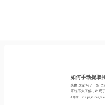
如何手动提取特
缘由 之前写了一篇iOS系统下使用t
4 年前
ios
,
ipa
,
itunes
,
tel