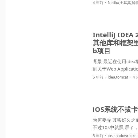
4 年前
Netflix
,
土耳其
,
解
IntelliJ I
其他库和框架里无
b项目
背景 最近在使用ide
5 年前
idea
,
tomcat
4
iOS系统不拔卡
为何要弄 其实好久
不过10
5 年前
ios
,
shadowrocket