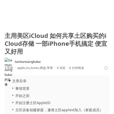
主用美区iCloud 如何共享土区购买的i
Cloud存储 一部iPhone手机搞定 便宜
又好用
tiantianxiangbukai
3 年前
apple
,
ios
,
itunes
,
网盘
,
苹果
4 浏览
6 分钟阅读
文章目录
事情背景
开始之前
开始注册土区AppleID
主区设备创建家庭，邀请土区appleid加入（家庭成员）