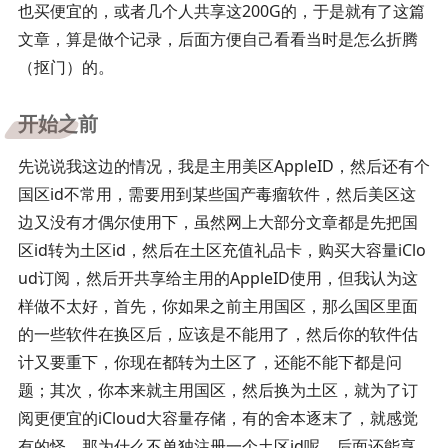
也买便宜的，或者几个人共享这200G的，于是就有了这篇
文章，算是做个记录，后面方便自己看看当时是怎么折腾
（抠门）的。
开始之前
先说说我这边的情况，我是主用美区AppleID，然后还有个
国区id不常用，需要用到某些国产毒瘤软件，然后美区这
边又没有才偶尔使用下，虽然网上大部分文章都是先把国
区id转为土区id，然后在土区充值礼品卡，购买大容量iClo
ud订阅，然后开共享给主用的AppleID使用，但我认为这
样做不太好，首先，你如果之前主用国区，那么国区里面
的一些软件在换区后，应该是不能用了，然后你的软件估
计又要重下，你现在都转为土区了，还能不能下都是问
题；其次，你本来就主用国区，然后换为土区，就为了订
阅更便宜的iCloud大容量存储，有的舍本逐末了，就感觉
有的怪。那为什么不单独注册一个土区id呢，后面还能享