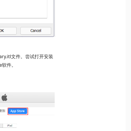
rary.itl文件。尝试打开安装
le软件。